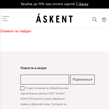
Кешбэк до 10% при оплате картой
Т-Банка
Дарим 1500 баллов на первый заказ
регистрация
Москва
0
Элемент не найден
Новости и акции
Подписаться
Я даю согласие на обработку моих
персональных данных ООО "Аскент"
(ИНН 9731163600) в целях обработки
заявки и обратной связи. Согласие на