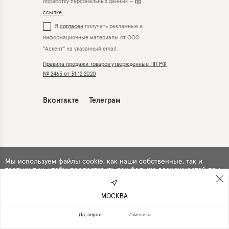
обработку персональных данных —
по
ссылке.
Я
согласен
получать рекламные и
информационные материалы от ООО
"Аскент" на указанный email.
Правила продажи товаров утвержденные ПП РФ
№ 2463 от 31.12.2020
Вконтакте
Телеграм
Мы используем файлы cookie, как наши собственные, так и
третьих лиц, чтобы предоставить вам больше возможностей при
использовании сайта. Продолжая навигацию по сайту, вы
автоматически
соглашаетесь
с их использованием .
МОСКВА
ПРОДОЛЖИТЬ
ОТКАЗАТЬСЯ
Да, верно
Изменить