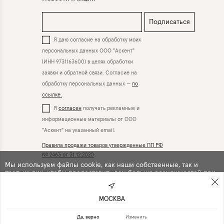
Подписаться
Я даю согласие на обработку моих
персональных данных ООО "Аскент"
(ИНН 9731163600) в целях обработки
заявки и обратной связи. Согласие на
обработку персональных данных —
по
ссылке.
Я
согласен
получать рекламные и
информационные материалы от ООО
"Аскент" на указанный email.
Правила продажи товаров утвержденные ПП РФ
№ 2463 от 31.12.2020
Мы используем файлы cookie, как наши собственные, так и
третьих лиц, чтобы предоставить вам больше возможностей при
Вконтакте
Телеграм
использовании сайта. Продолжая навигацию по сайту, вы
автоматически
соглашаетесь
с их использованием .
МОСКВА
ПРОДОЛЖИТЬ
ОТКАЗАТЬСЯ
Да, верно
Изменить