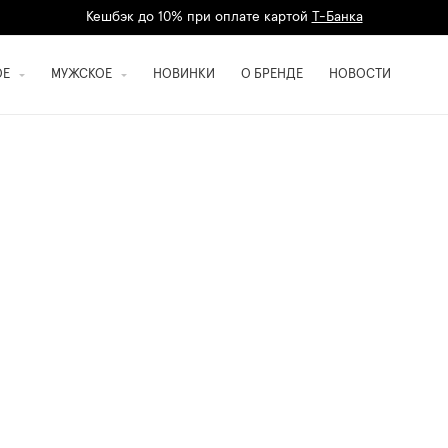
Кешбэк до 10% при оплате картой
Т-Банка
Дарим 1500 баллов на первый заказ
регистрация
ОЕ
МУЖСКОЕ
НОВИНКИ
О БРЕНДЕ
НОВОСТИ