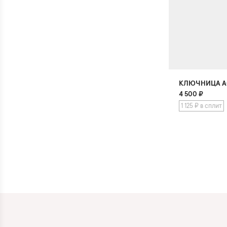
КЛЮЧНИЦА А
4 500
₽
1 125 ₽ в сплит