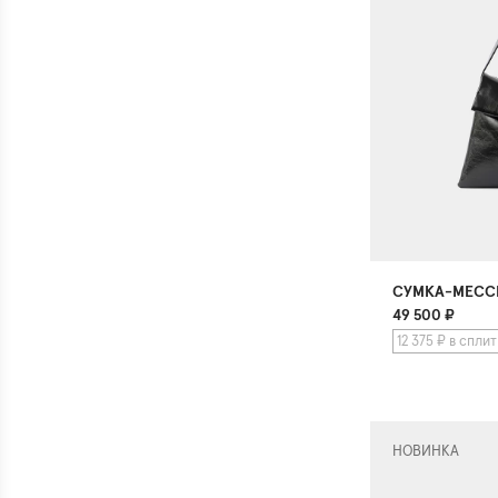
СУМКА-МЕСС
49 500
₽
12 375 ₽ в сплит
НОВИНКА