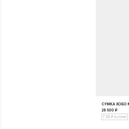
СУМКА ХОБО
28 500
₽
7 125 ₽ в сплит