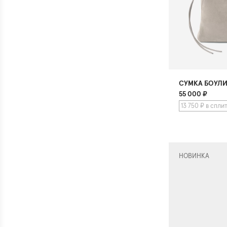
СУМКА БОУЛ
55 000
₽
13 750 ₽ в спли
НОВИНКА