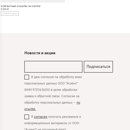
КОМПАКТНЫЙ КОШЕЛЕК НА КНОПКЕ
6 300
₽
1 575 ₽ в сплит
Новости и акции
Подписаться
Я даю согласие на обработку моих
персональных данных ООО "Аскент"
(ИНН 9731163600) в целях обработки
заявки и обратной связи. Согласие на
обработку персональных данных —
по
ссылке.
Я
согласен
получать рекламные и
информационные материалы от ООО
"Аскент" на указанный email.